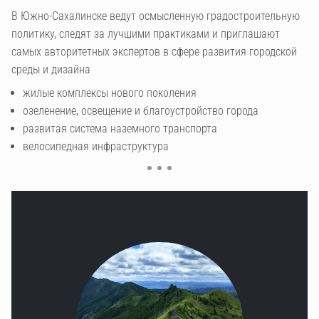
передовые, современные школы, гимназии, лицеи
В Южно-Сахалинске ведут осмысленную градостроительную
Имея всего около 200 000 населения, Южно-Сахалинск
профессиональное и высшее образование (СахГу и СахТе
политику, следят за лучшими практиками и приглашают
обладает инфраструктурой городов миллионников
самых авторитетных экспертов в сфере развития городской
крупные ТРЦ и магазины
среды и дизайна
аквапарк, бассейны, стадионы
жилые комплексы нового поколения
парк культуры и отдыха им. Ю. Гагарина, скверы,
озеленение, освещение и благоустройство города
набережные
развитая система наземного транспорта
канатная дорога и ГК “Горный воздух”
велосипедная инфраструктура