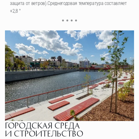
защита от ветров).Среднегодовая температура составляет
+2,8 °
Городская среда
Образовательный центр
Коммерческие
и строительство
и рекреационные объекты
разнообразное дошкольное образование