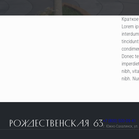
Краткое
Lorem ips
interdum
tincidunt
condiment
Donec te
imperdie
nibh, vit
nibh. Nu
+7 (800) 500-09-41
г. Южно-Сахалинск, ул.