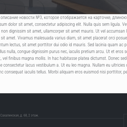
 описание новости №3, которое отображается на карточке, длиною
um dolor sit amet, consectetur adipiscing elit. Nulla quis sem ligula. Ves
 non dignissim sit amet, ullamcorper sit amet mauris. Ut vel accumsan l
 sit amet. Vivamus malesuada varius diam, sit amet placerat orci posuere
um lectus, sit amet porttitor dui odio id mauris. Sed lacinia quam ac pl
llus nulla, congue dignissim purus nec, iaculis pretium arcu. Ut et eros
t, vel finibus magna mollis. In hac habitasse platea dictumst. Donec se
ae consectetur lacus vestibulum a. Ut eu leo magna. Nullam eu ultricies 
nc consequat iaculis tellus. Morbi aliquam eros euismod nisi porttitor,
 Сахалинская, д. 68, 2 этаж.