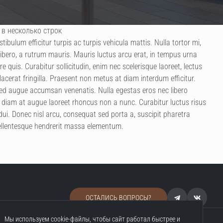
 в несколько строк
tibulum efficitur turpis ac turpis vehicula mattis. Nulla tortor mi,
ibero, a rutrum mauris. Mauris luctus arcu erat, in tempus urna
 quis. Curabitur sollicitudin, enim nec scelerisque laoreet, lectus
acerat fringilla. Praesent non metus at diam interdum efficitur.
 sed augue accumsan venenatis. Nulla egestas eros nec libero
d diam at augue laoreet rhoncus non a nunc. Curabitur luctus risus
dui. Donec nisl arcu, consequat sed porta a, suscipit pharetra
 pellentesque hendrerit massa elementum.
ОСТАЛИСЬ ВОПРОСЫ?
Мы используем cookie-файлы, чтобы сайт работал быстрее и